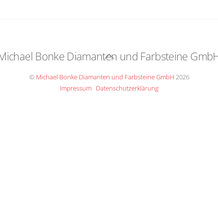
Michael Bonke Diamanten und Farbsteine Gmb
Back
To
©
Michael Bonke Diamanten und Farbsteine GmbH
2026
Top
Impressum
Datenschutzerklärung