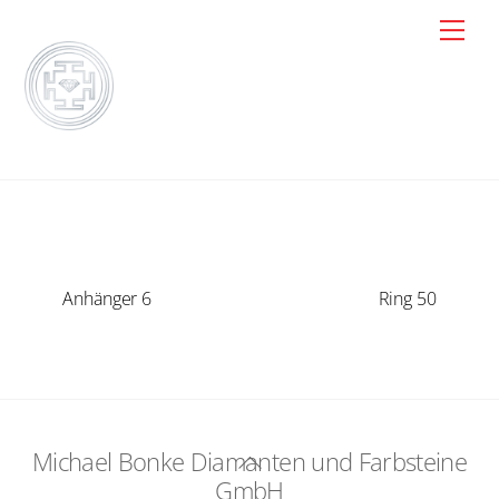
Skip
Men
to
content
Anhänger 6
Ring 50
Michael Bonke Diamanten und Farbsteine
Back
GmbH
To