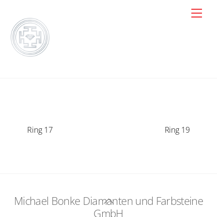
Skip
Men
to
content
Ring 17
Ring 19
Michael Bonke Diamanten und Farbsteine
Back
GmbH
To