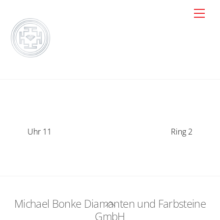
Skip
Men
to
content
Uhr 11
Ring 2
Michael Bonke Diamanten und Farbsteine
Back
GmbH
To