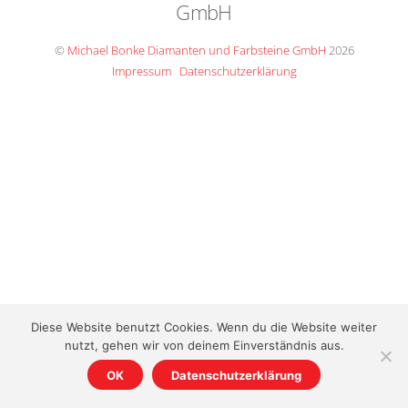
GmbH
To
Top
©
Michael Bonke Diamanten und Farbsteine GmbH
2026
Impressum
Datenschutzerklärung
Diese Website benutzt Cookies. Wenn du die Website weiter
nutzt, gehen wir von deinem Einverständnis aus.
OK
Datenschutzerklärung