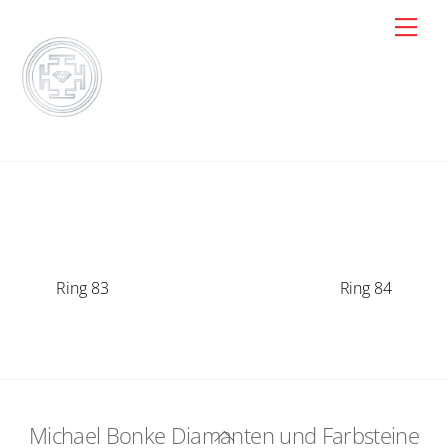
Skip
Men
to
content
Ring 83
Ring 84
Michael Bonke Diamanten und Farbsteine
Back