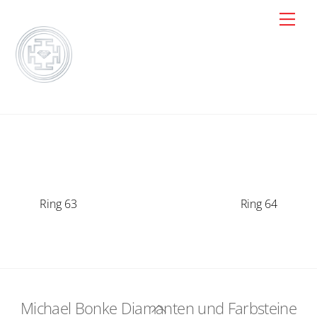
Skip
Men
to
content
Ring 63
Ring 64
Michael Bonke Diamanten und Farbsteine
Back