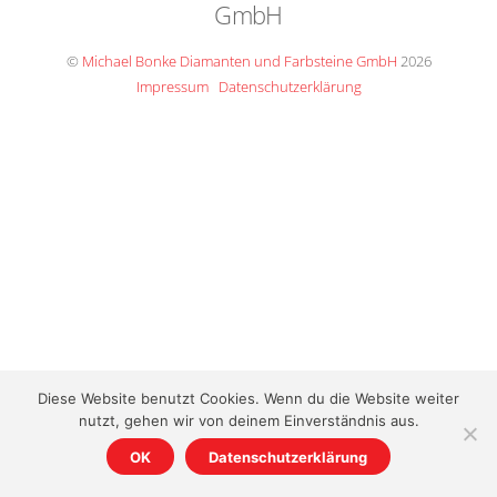
GmbH
To
Top
©
Michael Bonke Diamanten und Farbsteine GmbH
2026
Impressum
Datenschutzerklärung
Diese Website benutzt Cookies. Wenn du die Website weiter
nutzt, gehen wir von deinem Einverständnis aus.
OK
Datenschutzerklärung