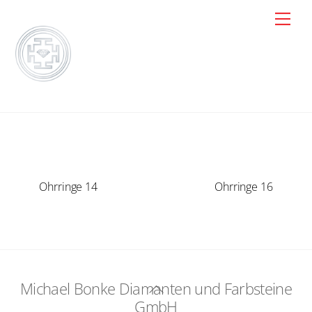
Skip
Men
to
content
Ohrringe 14
Ohrringe 16
Michael Bonke Diamanten und Farbsteine
Back
GmbH
To