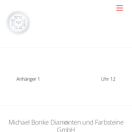
Skip
Men
to
content
Anhänger 1
Uhr 12
Michael Bonke Diamanten und Farbsteine
Back
GmbH
To