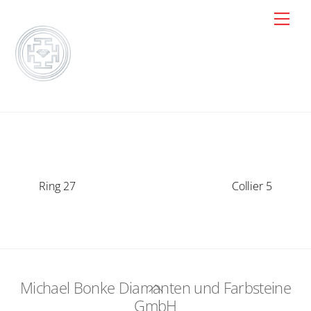
Skip
Men
to
content
Ring 27
Collier 5
Michael Bonke Diamanten und Farbsteine
Back
GmbH
To