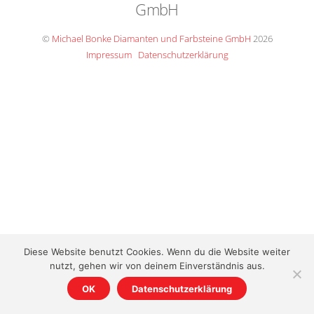
GmbH
To
Top
©
Michael Bonke Diamanten und Farbsteine GmbH
2026
Impressum
Datenschutzerklärung
Diese Website benutzt Cookies. Wenn du die Website weiter
nutzt, gehen wir von deinem Einverständnis aus.
OK
Datenschutzerklärung