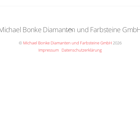
Michael Bonke Diamanten und Farbsteine Gmb
Back
To
©
Michael Bonke Diamanten und Farbsteine GmbH
2026
Top
Impressum
Datenschutzerklärung