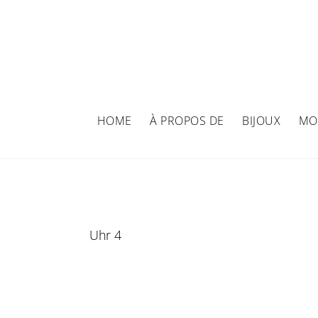
Skip
to
content
HOME
À PROPOS DE
BIJOUX
MO
Uhr 4