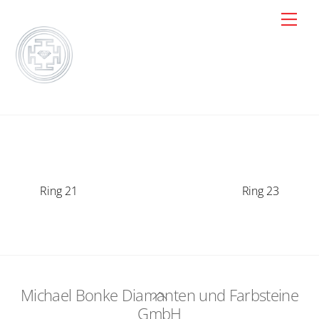
Skip
Men
to
content
Ring 21
Ring 23
Michael Bonke Diamanten und Farbsteine
Back
GmbH
To